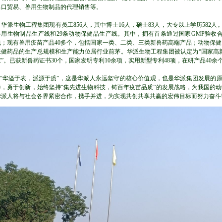
出口贸易、兽用生物制品的代理销售等。
华派生物工程集团现有员工856人，其中博士16人，硕士83人，大专以上学历582人
兽用生物制品生产线和29条动物保健品生产线。其中，拥有首条通过国家GMP验收
线；现有兽用疫苗产品40多个，包括国家一类、二类、三类新兽药高端产品；动物保健
保健药品的生产总规模和生产能力位居行业前茅。华派生物工程集团被认定为“国家高
室”。已获新兽药证书30个，国家发明专利10余项，实用新型专利48项，在研产品40余
“华溢于表，派源于质”，这是华派人永远坚守的核心价值观，也是华派集团发展的
搏，勇于创新，始终坚持“集先进生物科技，铸百年疫苗品质”的发展战略，为我国的
华派人将与社会各界紧密合作，携手并进，为实现共创共享共赢的宏伟目标而努力奋斗