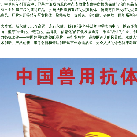
学、中草药制剂百余种，已基本形成为现代生态畜牧业畜禽疾病预防保健与治疗药品
拥有自主知识产权的新特产品：如鸡法氏囊病毒精制蛋黄抗体、鸭病毒性肝炎精制蛋
鹅痛风、肝脾坏死等精制蛋黄抗体；聚能核肽、毒感康、金痢肽、银痢肽、巨能系列等中药
大华派、新永健，志存高远，永行永健。我们始终坚持以客户需求为中心，以市场和
方向，坚守“专业化、规范化、品牌化、信息化”的四化发展道路，秉承“诚信为生命、
毅力扬帆永健——中国兽用抗体领航品牌，在行业独树一道靓丽迷人的风景线。永健人
技术创新、产品创新、服务创新和管理创新铸百年永健品牌，为全人类的绿色健康养殖