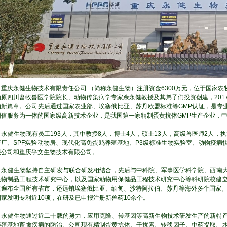
重庆永健生物技术有限责任公司 （简称永健生物）注册资金6300万元，位于国家农
由原四川畜牧兽医学院院长、动物传染病学专家佘永健教授及其弟子们投资创建，201
的新篇章。公司先后通过国家农业部、埃塞俄比亚、苏丹欧盟标准等GMP认证，是专
增值服务为一体的国家级高新技术企业，是我国第一家精制蛋黄抗体GMP生产企业，
永健生物现有员工193人，其中教授8人，博士4人，硕士13人，高级兽医师2人，执
产厂、SPF实验动物房、现代化高免蛋鸡养殖基地、P3级标准生物实验室、动物疫
限公司和重庆乎文生物技术有限公司。
永健生物坚持自主研发与联合研发相结合，先后与中科院、军事医学科学院、西南大
生物制品工程技术研究中心，以及国家动物用保健品工程技术研究中心等科研院校建
仅遍布全国所有省市，还远销埃塞俄比亚、缅甸、沙特阿拉伯、苏丹等海外多个国家。
国家发明专利近10项，在研及已申报注册新兽药10余个。
永健生物通过近二十载的努力，应用克隆、转基因等高新生物技术研发生产的新特产
养殖基地畜禽疾病的防治。公司现有精制蛋黄抗体、干扰素、转移因子、中药提取、