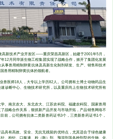
牧高新技术产业开发区——重庆荣昌高新区，始建于2001年5月，
7年12月同华派生物工程集团实现了战略合作，掀开了集团化发展
业从事兽用精制卵黄抗体及高新生化制剂研发、生产、销售和技术
中国兽用精制卵黄抗体的领航者。
业兽医师18人，大专以上学历82人。公司拥有土博士动物药品生
病快速诊断中心、生物技术研究所，以及重庆尚上生物技术研究所有
学、南京农大、东北农大、江苏农科院、福建农科院、国家兽用
立了战略合作关系，狠抓新产品开发与市场开拓，产品销售网络不
目前，公司拥有抗体二类新兽药证书3个，三类新兽药证书1个，
品具有高效、安全、无抗无残留的优特点，尤其适合于绿色健康
水针、粉针、口服液、粉（散）剂、预混剂等各种剂型的生物、化