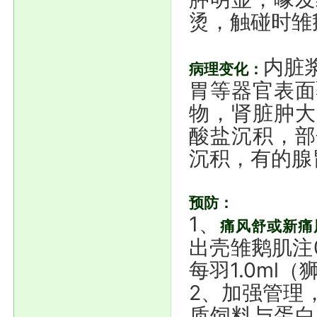
烫，触碰时雏
内脏
病理变化：
胃等器官表面
物，肾脏肿大
酸盐沉积，部
沉积，有的腺
预防：
1、
痛风舒或新痛
出壳雏鹅肌注0
每羽1.0ml
2、加强管理
质饲料与蛋白