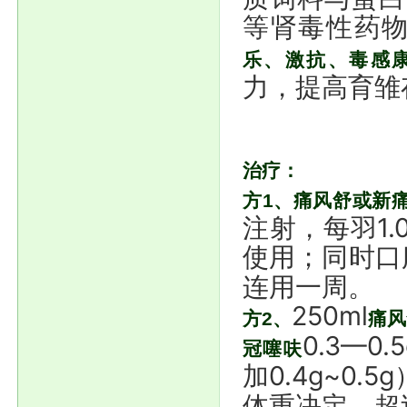
等肾毒性药
乐、激抗、毒感
力，提高育雏
治疗：
方
1、
痛风舒或新
注射，每羽1.
使用；同时口
连用一周。
250ml
方2、
痛风
0.3—
冠噻呋
加0.4g~0.5
体重决定，超过