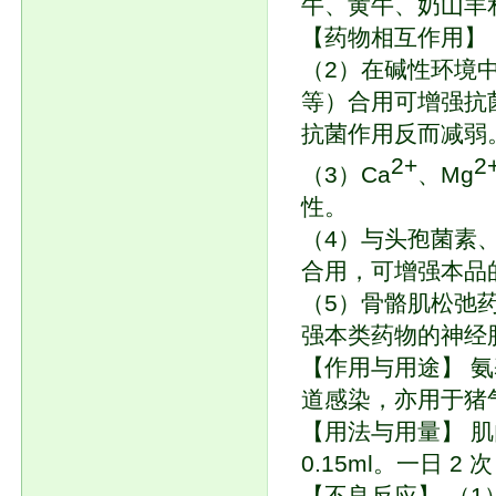
牛、黄牛、奶山羊和
【药物相互作用】
（2）在碱性环境
等）合用可增强抗菌
抗菌作用反而减弱
2+
2
（3）Ca
、Mg
性。
（4）与头孢菌素
合用，可增强本品
（5）骨骼肌松弛
强本类药物的神经
【作用与用途】 
道感染，亦用于猪
【用法与用量】 肌内
0.15ml。一日 2
【不良反应】 （