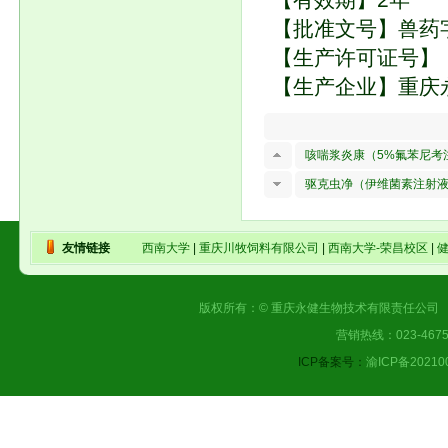
【批准文号】兽药字（
【生产许可证号】（
【生产企业】重庆
咳喘浆炎康（5%氟苯尼考
驱克虫净（伊维菌素注射
友情链接
西南大学
|
重庆川牧饲料有限公司
|
西南大学-荣昌校区
|
版权所有：© 重庆永健生物技术有限责任公司 |
营销热线：023-4675
ICP备案号：
渝ICP备20210