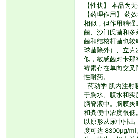
【性状】 本品为
【药理作用】 药
相似，但作用稍强
菌、沙门氏菌和多
菌和结核杆菌也较
球菌除外）、立克
似，敏感菌对卡那
霉素存在单向交叉
性耐药。
药动学 肌内注射吸
于胸水、腹水和实
脑脊液中。脑膜炎
和粪便中浓度很低。
以原形从尿中排出，给
度可达 8300μ