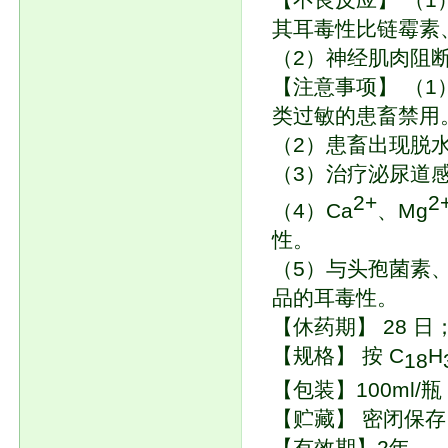
其耳毒性比链霉素
（2）神经肌肉阻
【注意事项】 （
类过敏的患畜禁用
（2）患畜出现脱
（3）治疗泌尿道
2+
2
（4）Ca
、Mg
性。
（5）与头孢菌素
品的耳毒性。
【休药期】 28 日
【规格】 按 C
H
18
【包装】100ml/瓶
【贮藏】 密闭保存
【有效期】2年